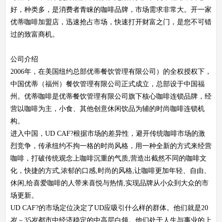
好，种类多，是消费者青睐的咖啡品牌，市场需求非常大。开一家
优蒂咖啡加盟店，迅速抢占市场，快速打开财富之门，是您不可错
过的致富商机。
公司介绍
2006年，在美国纽约总部优蒂餐饮管理有限公司）的全权授权下，
中国优蒂（福州）餐饮管理有限公司正式成立，总部设于中国福
州。优蒂咖啡是优蒂餐饮管理有限公司旗下核心咖啡连锁品牌，经
营以咖啡为主，小食、其他创意休闲饮品为辅的时尚咖啡连锁机
构。
进入中国，UD CAF?根据市场的差异性，避开传统咖啡市场的激
烈竞争，传承纽约不拘一格的时尚风格，用一种全新的方式来经营
咖啡，打破传统观念上咖啡沉重的气质,营造出截然不同的咖啡文
化，快捷的方式,浓郁的口感,时尚的风格,让咖啡更加年轻、自由、
休闲,给喜爱咖啡的人带来喜悦与热情,实现品牌从小众到大众的市
场更新。
UD CAF?的市场定位决定了UD应吸引什么样的群体。他们就是20
岁－35岁都市中经济稳定的中高层白领。他们处于人生与事业的上