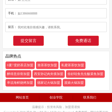
手机：
留言：
免费通话
品牌热点
0夏7度奶茶店加盟
致茶茶饮加盟
私蜜茶茶饮加盟
醉得意排骨加盟
西安孙记肉夹馍加盟
你好哇鱼先生酸菜鱼加盟
串说海鲜烧烤加盟
德家记火锅加盟
渡娘火锅加盟
网站首页
创业学院
联系我们
温馨提示：投资有风险，加盟需谨慎