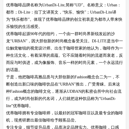
优蒂咖啡品牌名称为UrbanDi-Lite,简称“UD”。名称意义：Urban：
都市；Di-Lite：拉丁文译英文，“快乐、愉快”；UrbanDi-Lite译
为“快乐都市”。体现了优蒂咖啡品牌的创立初衷是为都市人带来快
乐愉悦的生活感受。
优蒂咖啡起源90年代的纽约，一个由一群时尚界新锐发起的沙
龙“URBAN”，因大胆创新的时尚概念备受关注。DI-LITE是当中一
位触觉敏锐的视觉设计师。出生于咖啡世家的他认为，咖啡作为一
种生活文化，有着深厚的底蕴。它不应随着时间的流逝而衰老，反
而应与时俱进，成为像服饰、音乐一样的时尚元素，一个永远流行
的话题。
于是，他把咖啡高雅品质与大胆创新的Fashion概念合二为一，不
断创造出新口味的咖啡饮品在“URBAN”推出，广受青睐。后来这
种Fashion概念的咖啡文化，逐渐从UDBAN的私密会所中向社会流
行，成为时尚创新的代名词，人们就把这种饮品称为“UrbanDi-
lite”优蒂咖啡。
优蒂咖啡拥有专业咖啡师，以最好的冠军咖啡豆以及最专业的咖啡
机，现煮研磨出最佳咖啡给予顾客品尝。
专注专业，细节提升品质，品质决定品牌实力。优蒂咖啡，口感