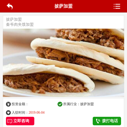
披萨加盟
披萨加盟
秦爷肉夹馍加盟
投资金额：
所属行业：披萨加盟
入驻时间：
2019-06-04
立即咨询
拨打电话