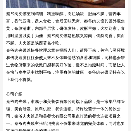
秦爷肉夹馍烹制精细，料重味醇，肉烂汤浓，肥而不腻，营养丰
富，香气四溢，诱人食欲，食后回味无穷。秦爷肉夹馍其馍外观焦
黄，条纹清晰，内部呈层状，饼体发胀，皮酥里嫩，火功到家，食
用时温度以烫手为佳，秦爷肉夹馍是热馍夹凉肉，饼酥肉香，爽而
不腻。肉夹馍是陕西著名小吃。
秦爷肉夹馍以快餐饮理念意在提醒人们，请慢下来，关注心灵环境
和传统速度往往会使人来不及体味情感的含蓄和细腻，同样也会错
过食物所带来的极致口感和美好体验，慢不是拖延时间，而是让人
在快节奏生活中找到平衡，注重身体的健康，秦爷肉夹馍坚持在吃
上我们不将就。
公司介绍
秦爷肉夹馍，隶属于和美餐饮有限公司旗下品牌，是一家集品牌管
理、美食研发、原料供应、餐饮连锁、特许经营于一体的餐饮公
司，秦爷肉夹馍是和美餐饮有限公司重点打造的餐饮连锁项目之
一。秦爷肉夹馍主张给消费者不仅带来味觉的完美体验，同时也要
宣扬中华传统面食的博大精深。