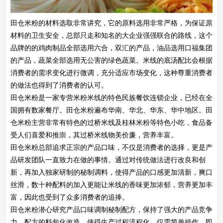
田仓米粉的材料选取非常讲究，它的原料选用非常严格，为保证原
材料的卫生安全，总部只走和知名的大企业强强联合的路线，这个
品牌的的鸡肉制品全部选用六合，双汇的产品，油品选用口福集团
的产品，蔬菜全部选用无公害的绿色蔬菜。米线的底汤配比会根据
消费者的需求变化进行微调，充分适应市场变化，这种尊重消费者
的做法也得到了消费者的认可。
田仓米粉是一家专营米粉米线的特色民族餐饮连锁企业，已经在全
国拥有数家餐厅。田仓米粉遍布华南、华北、华东、华中地区。田
仓米粉主营非常有特色的过桥米线及桂林米粉等特色小吃，食品备
受人们喜爱和推崇，其过桥米线物美价廉，营养丰富。
田仓米粉总部追求正宗的产品口味，不仅是消费者的选择，更是产
品研发团队一直致力在做的事情。通过对传统做法进行改良和创
新，再加入独家研制的秘制调料，使得产品的口感更加清新，爽口
丝滑，数十种配料的加入更能让米线的香味更加浓郁，营养更加丰
富，因此也受到了众多消费者的追捧。
田仓米粉潜心研究产品口味调制秘制配方，保持了强大的产品竞争
力，配方的料包化改造，使得生产过程流程化，仅需简单操作，即